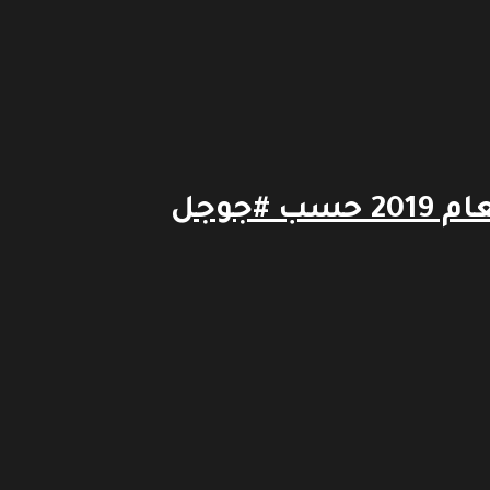
#جوجل