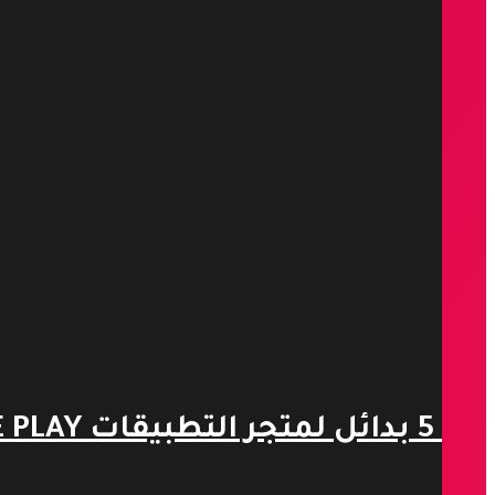
5 بدائل لمتجر التطبيقات GOOGLE PLAY لأجهزة ANDROID للعام 2020