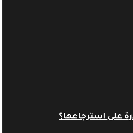
رة على استرجاعها؟