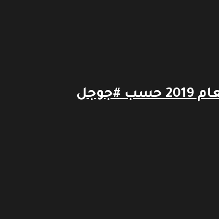
#جوجل