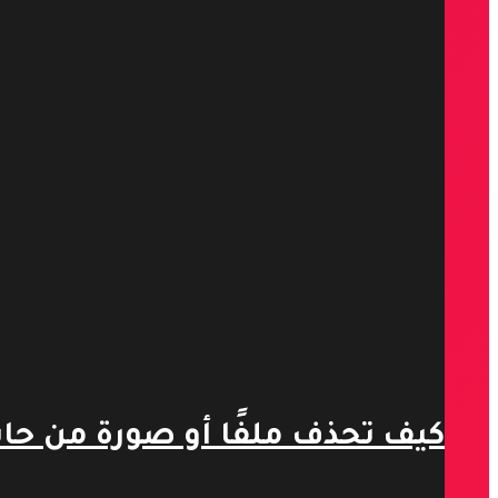
كيف تحذف ملفًا أو صورة من حاس