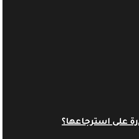
رة على استرجاعها؟