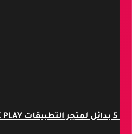
5 بدائل لمتجر التطبيقات GOOGLE PLAY لأجهزة ANDROID للعام 2020