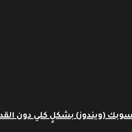
وبك (ويندوز) بشكلٍ كلي دون القد