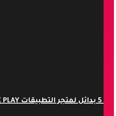
5 بدائل لمتجر التطبيقات GOOGLE PLAY لأجهزة ANDROID للعام 2020