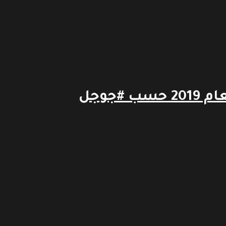
#جوجل