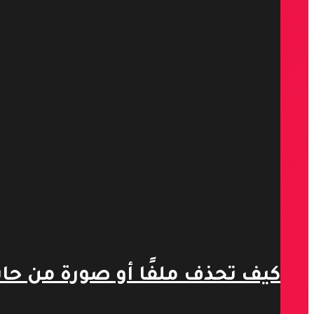
كيف تحذف ملفًا أو صورة من حاس