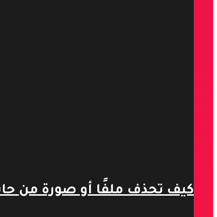
كيف تحذف ملفًا أو صورة من حاس