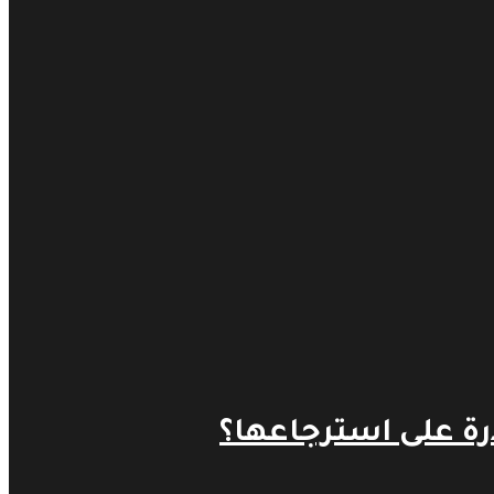
رة على استرجاعها؟