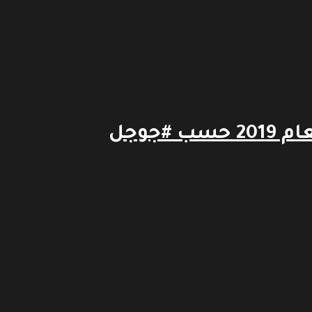
#جوجل