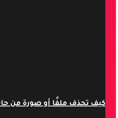
كيف تحذف ملفًا أو صورة من حاس