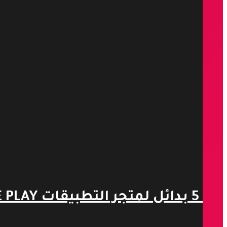
5 بدائل لمتجر التطبيقات GOOGLE PLAY لأجهزة ANDROID للعام 2020