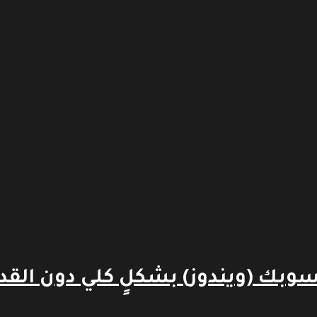
وبك (ويندوز) بشكلٍ كلي دون القد