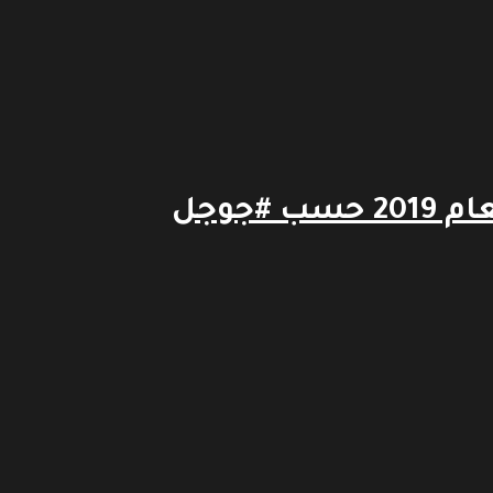
#جوجل