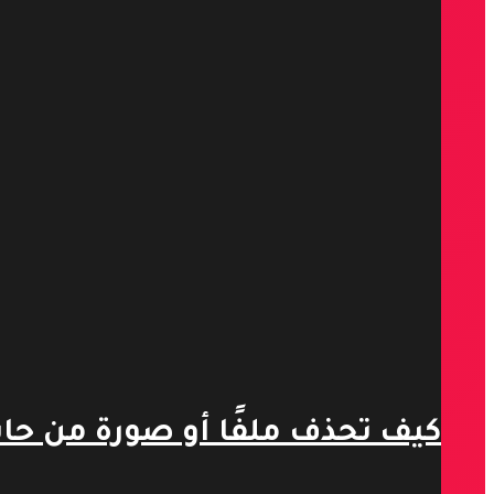
كيف تحذف ملفًا أو صورة من حاس