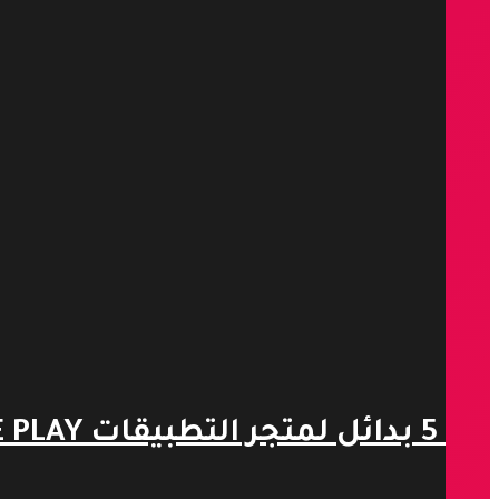
5 بدائل لمتجر التطبيقات GOOGLE PLAY لأجهزة ANDROID للعام 2020