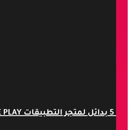
5 بدائل لمتجر التطبيقات GOOGLE PLAY لأجهزة ANDROID للعام 2020