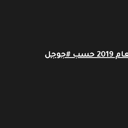
#جوجل