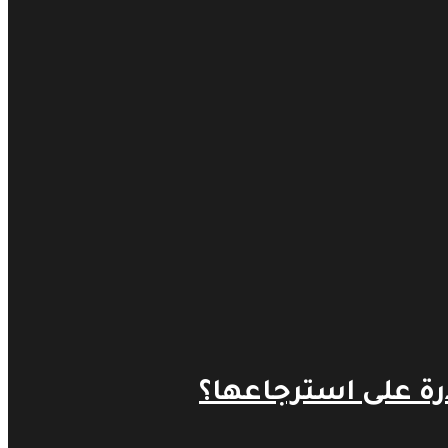
رة على استرجاعها؟