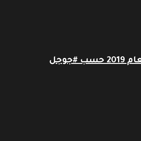
#جوجل