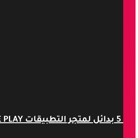
5 بدائل لمتجر التطبيقات GOOGLE PLAY لأجهزة ANDROID للعام 2020