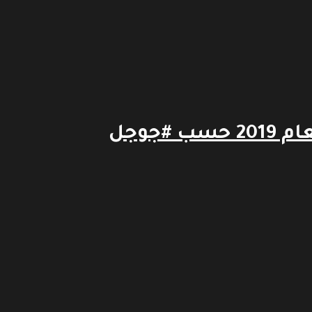
#جوجل