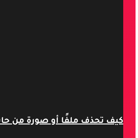
كيف تحذف ملفًا أو صورة من حاس