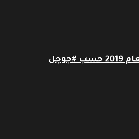
#جوجل