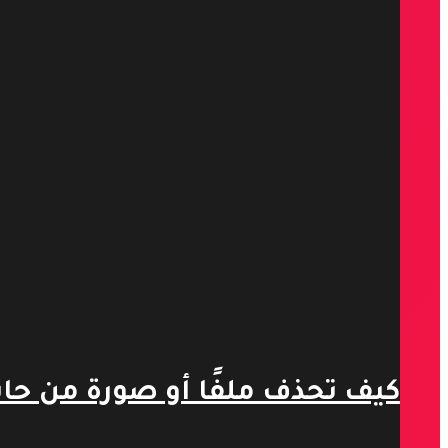
كيف تحذف ملفًا أو صورة من حاس