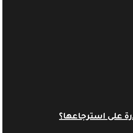
رة على استرجاعها؟