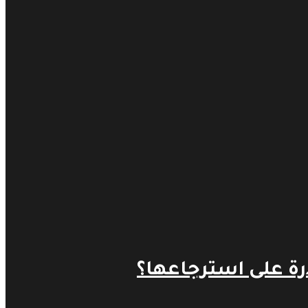
رة على استرجاعها؟