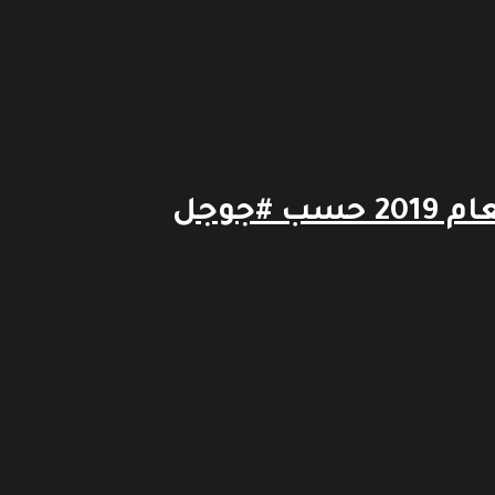
#جوجل