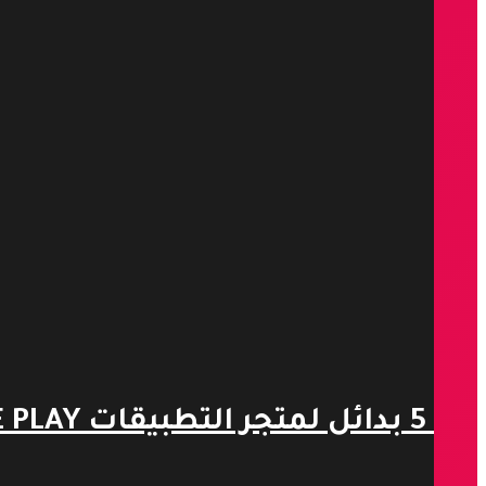
5 بدائل لمتجر التطبيقات GOOGLE PLAY لأجهزة ANDROID للعام 2020