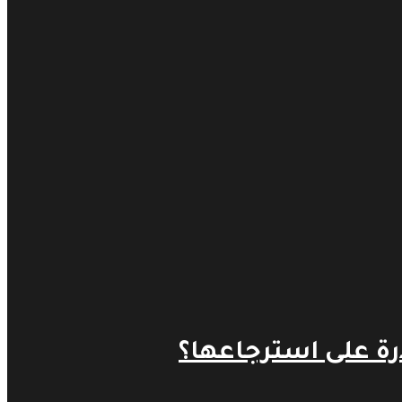
رة على استرجاعها؟