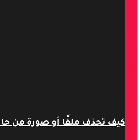
كيف تحذف ملفًا أو صورة من حاس