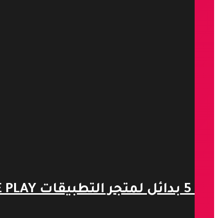
5 بدائل لمتجر التطبيقات GOOGLE PLAY لأجهزة ANDROID للعام 2020