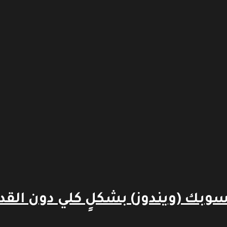
وبك (ويندوز) بشكلٍ كلي دون القد