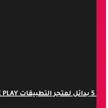
5 بدائل لمتجر التطبيقات GOOGLE PLAY لأجهزة ANDROID للعام 2020