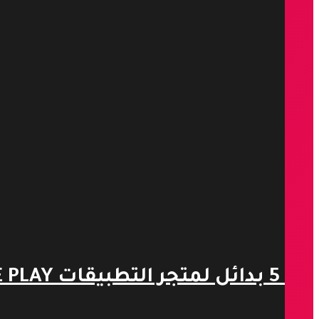
5 بدائل لمتجر التطبيقات GOOGLE PLAY لأجهزة ANDROID للعام 2020