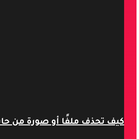
كيف تحذف ملفًا أو صورة من حاس