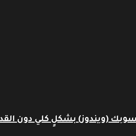
وبك (ويندوز) بشكلٍ كلي دون القد