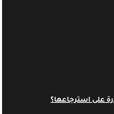
رة على استرجاعها؟