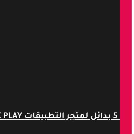
5 بدائل لمتجر التطبيقات GOOGLE PLAY لأجهزة ANDROID للعام 2020