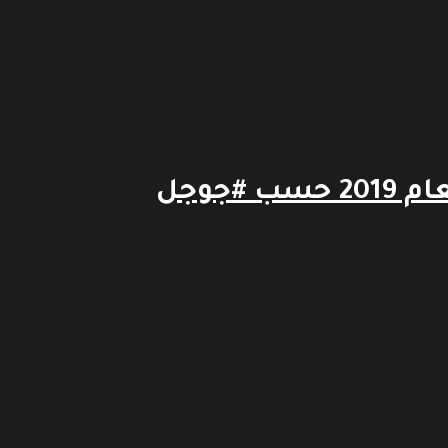
#جوجل